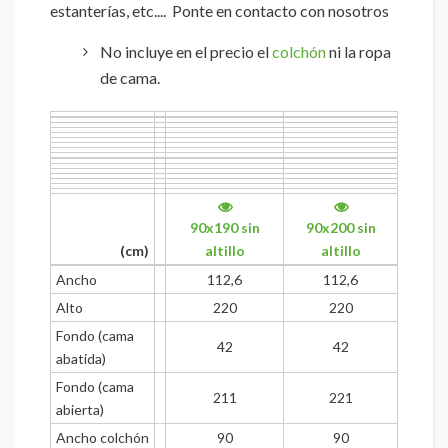
estanterías, etc.... Ponte en contacto con nosotros
No incluye en el precio el
colchón
ni la ropa
de cama.
90x190 sin
90x200 sin
(cm)
altillo
altillo
Ancho
112,6
112,6
Alto
220
220
Fondo (cama
42
42
abatida)
Fondo (cama
211
221
abierta)
Ancho colchón
90
90